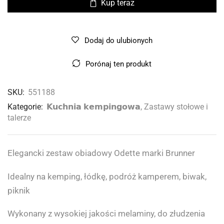
Kup teraz
Dodaj do ulubionych
Porónaj ten produkt
SKU:
551188
Kategorie:
𝗞𝘂𝗰𝗵𝗻𝗶𝗮 𝗸𝗲𝗺𝗽𝗶𝗻𝗴𝗼𝘄𝗮
,
Zastawy stołowe i
talerze
Elegancki zestaw obiadowy Odette marki Brunner
Idealny na kemping, łódkę, podróż kamperem, biwak,
piknik
Wykonany z wysokiej jakości melaminy, do złudzenia