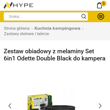
0
Strona główna
𝗞𝘂𝗰𝗵𝗻𝗶𝗮 𝗸𝗲𝗺𝗽𝗶𝗻𝗴𝗼𝘄𝗮
Zastawy stołowe i talerze
Zestaw obiadowy z melaminy Set
6in1 Odette Double Black do kampera