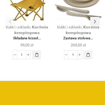
,
,
Kubki i szklanki
𝗞𝘂𝗰𝗵𝗻𝗶𝗮
Kubki i szklanki
𝗞𝘂𝗰𝗵𝗻𝗶𝗮
𝗸𝗲𝗺𝗽𝗶𝗻𝗴𝗼𝘄𝗮
𝗸𝗲𝗺𝗽𝗶𝗻𝗴𝗼𝘄𝗮
Składane krzesł...
Zastawa stołowa...
99,00
zł
269,00
zł