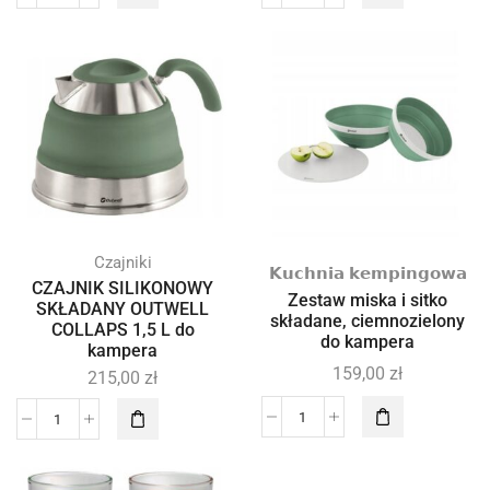
Czajniki
𝗞𝘂𝗰𝗵𝗻𝗶𝗮 𝗸𝗲𝗺𝗽𝗶𝗻𝗴𝗼𝘄𝗮
CZAJNIK SILIKONOWY
Zestaw miska i sitko
SKŁADANY OUTWELL
składane, ciemnozielony
COLLAPS 1,5 L do
do kampera
kampera
159,00
zł
215,00
zł