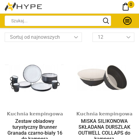
0
𝗞𝘂𝗰𝗵𝗻𝗶𝗮 𝗸𝗲𝗺𝗽𝗶𝗻𝗴𝗼𝘄𝗮
𝗞𝘂𝗰𝗵𝗻𝗶𝗮 𝗸𝗲𝗺𝗽𝗶𝗻𝗴𝗼𝘄𝗮
Zestaw obiadowy
MISKA SILIKONOWA
turystyczny Brunner
SKŁADANA DURSZLAK
Granada czarno-biały 16
OUTWELL COLLAPS do
do kampera
kampera