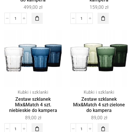
499,00
zł
159,00
zł
Kubki i szklanki
Kubki i szklanki
Zestaw szklanek
Zestaw szklanek
Mix&Match 4 szt.
Mix&Match 4 szt-zielone
niebieskie do kampera
do kampera
89,00
zł
89,00
zł