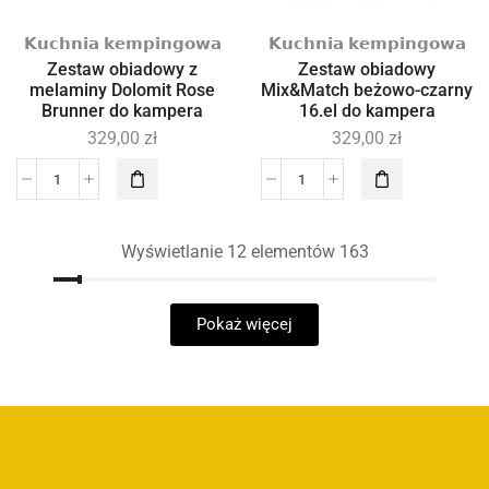
𝗞𝘂𝗰𝗵𝗻𝗶𝗮 𝗸𝗲𝗺𝗽𝗶𝗻𝗴𝗼𝘄𝗮
𝗞𝘂𝗰𝗵𝗻𝗶𝗮 𝗸𝗲𝗺𝗽𝗶𝗻𝗴𝗼𝘄𝗮
Zestaw obiadowy z
Zestaw obiadowy
melaminy Dolomit Rose
Mix&Match beżowo-czarny
Brunner do kampera
16.el do kampera
329,00
zł
329,00
zł
Wyświetlanie 12 elementów 163
Pokaż więcej