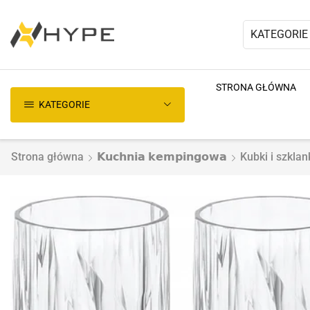
KATEGORIE
STRONA GŁÓWNA
KATEGORIE
Strona główna
𝗞𝘂𝗰𝗵𝗻𝗶𝗮 𝗸𝗲𝗺𝗽𝗶𝗻𝗴𝗼𝘄𝗮
Kubki i szklan