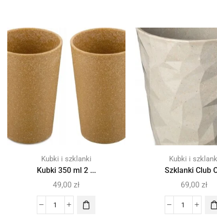
Kubki i szklanki
Kubki i szklank
Kubki 350 ml 2 ...
Szklanki Club O
49,00
zł
69,00
zł