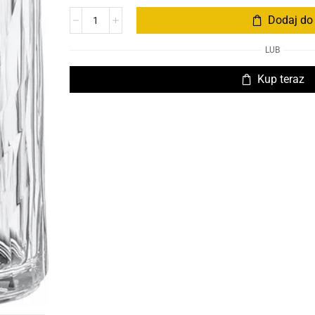
Dodaj do
LUB
Kup teraz