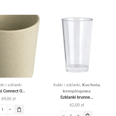
,
ki i szklanki
Kubki i szklanki
𝗞𝘂𝗰𝗵𝗻𝗶𝗮
i Connect O...
𝗸𝗲𝗺𝗽𝗶𝗻𝗴𝗼𝘄𝗮
Szklanki brunne...
69,00
zł
62,00
zł