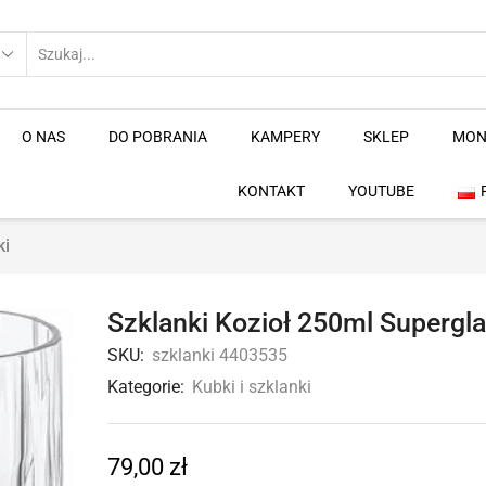
O NAS
DO POBRANIA
KAMPERY
SKLEP
MON
KONTAKT
YOUTUBE
ki
Szklanki Kozioł 250ml Supergl
SKU:
szklanki 4403535
Kategorie:
Kubki i szklanki
79,00
zł