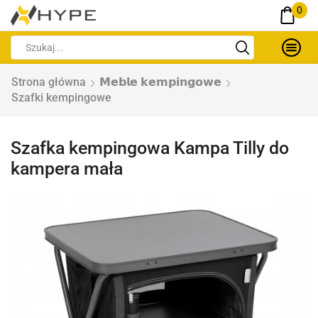
0
Strona główna
𝗠𝗲𝗯𝗹𝗲 𝗸𝗲𝗺𝗽𝗶𝗻𝗴𝗼𝘄𝗲
Szafki kempingowe
Szafka kempingowa Kampa Tilly do
kampera mała