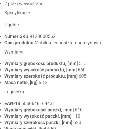
2 półki wewnętrzne
Specyfikacje:
Ogólne:
Numer SKU
9120000562
Opis produktu
Mobilna jednostka magazynowa
Wymiary:
Wymiary głębokość produktu, [mm]
515
Wymiary wysokość produktu, [mm]
660
Wymiary szerokość produktu, [mm]
605
Masa netto, [kg]
6.12
Logistyka:
EAN-13
5060646164431
Wymiary głębokości paczki, [mm]
610
Wymiary wysokość paczki, [mm]
110
Wymiary szerokość paczki, [mm]
520
Waga przesyłki, [kg]
6,50