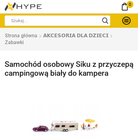
0
Strona główna
𝗔𝗞𝗖𝗘𝗦𝗢𝗥𝗜𝗔 𝗗𝗟𝗔 𝗗𝗭𝗜𝗘𝗖𝗜
Zabawki
Samochód osobowy Siku z przyczepą
campingową biały do kampera