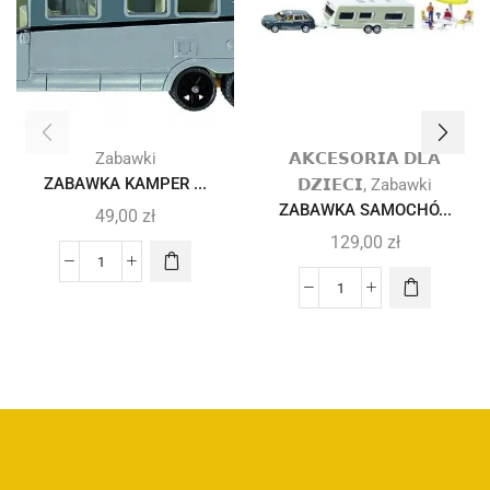
Zabawki
𝗔𝗞𝗖𝗘𝗦𝗢𝗥𝗜𝗔 𝗗𝗟𝗔
ZABAWKA KAMPER ...
,
𝗗𝗭𝗜𝗘𝗖𝗜
Zabawki
ZABAWKA SAMOCHÓ...
49,00
zł
129,00
zł