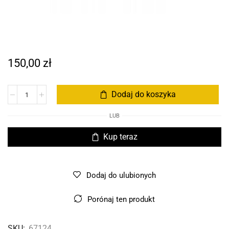
150,00
zł
Dodaj do koszyka
LUB
Kup teraz
Dodaj do ulubionych
Porónaj ten produkt
SKU:
67124