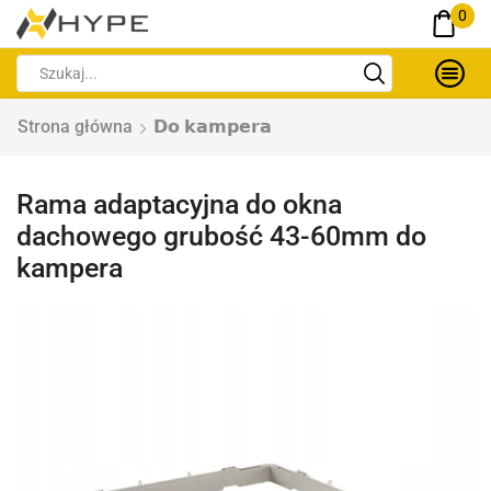
0
Strona główna
𝗗𝗼 𝗸𝗮𝗺𝗽𝗲𝗿𝗮
Rama adaptacyjna do okna
dachowego grubość 43-60mm do
kampera