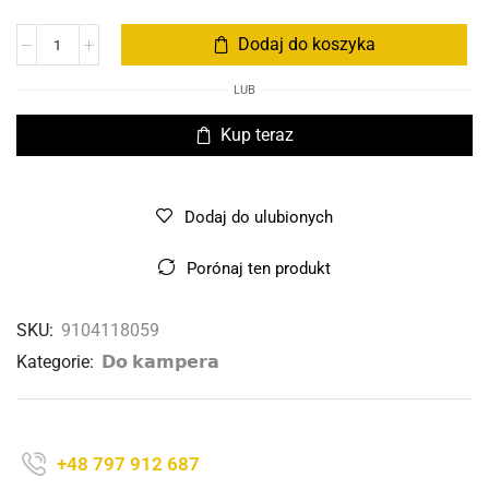
Dodaj do koszyka
LUB
Kup teraz
Dodaj do ulubionych
Porónaj ten produkt
SKU:
9104118059
Kategorie:
𝗗𝗼 𝗸𝗮𝗺𝗽𝗲𝗿𝗮
+48 797 912 687