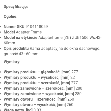
Specyfikację:
Ogólne:
Numer SKU
9104118059
Model
Adapter Frame
Model na etykiecie
Adapterframe (ZB) ZUB1506 Ws.43-
60mm
Opis produktu
Rama adaptacyjna do okna dachowego,
grubość 43–60 mm
Wymiary:
Wymiary produktu – głębokość, [mm]
277
Wymiary produktu – wysokość, [mm]
22
Wymiary produktu – szerokość, [mm]
277
Wymiary zamówione – szerokość, [mm]
280
Wymiary zamówione – wysokość, [mm]
280
Wymiary otworu – szerokość, [mm]
260
Wymiary otworu – wysokość, [mm]
260
Waga netto, [kg]
0.03