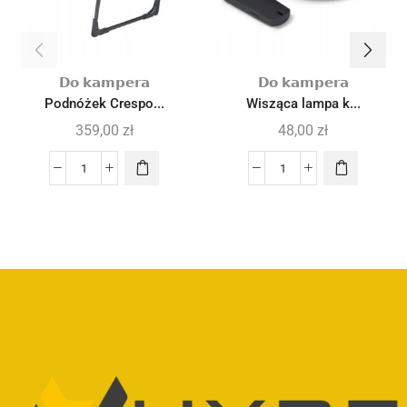
𝗗𝗼 𝗸𝗮𝗺𝗽𝗲𝗿𝗮
𝗗𝗼 𝗸𝗮𝗺𝗽𝗲𝗿𝗮
Podnóżek Crespo...
Wisząca lampa k...
359,00
zł
48,00
zł