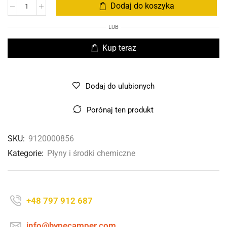
Dodaj do koszyka
LUB
Kup teraz
Dodaj do ulubionych
Porónaj ten produkt
SKU:
9120000856
Kategorie:
Płyny i środki chemiczne
+48 797 912 687
info@hypecamper.com