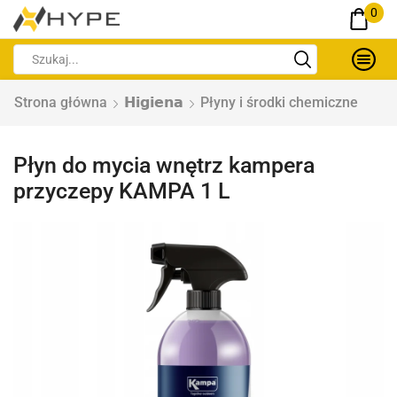
0
Strona główna
𝗛𝗶𝗴𝗶𝗲𝗻𝗮
Płyny i środki chemiczne
Płyn do mycia wnętrz kampera
przyczepy KAMPA 1 L