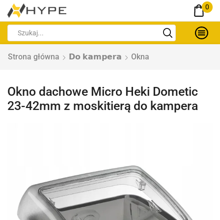
0
Strona główna
𝗗𝗼 𝗸𝗮𝗺𝗽𝗲𝗿𝗮
Okna
Okno dachowe Micro Heki Dometic
23-42mm z moskitierą do kampera