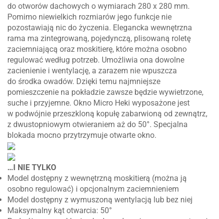
do otworów dachowych o wymiarach 280 x 280 mm.
Pomimo niewielkich rozmiarów jego funkcje nie
pozostawiają nic do życzenia. Elegancka wewnętrzna
rama ma zintegrowaną, pojedynczą, plisowaną roletę
zaciemniającą oraz moskitierę, które można osobno
regulować według potrzeb. Umożliwia ona dowolne
zacienienie i wentylację, a zarazem nie wpuszcza
do środka owadów. Dzięki temu najmniejsze
pomieszczenie na pokładzie zawsze będzie wywietrzone,
suche i przyjemne. Okno Micro Heki wyposażone jest
w podwójnie przeszkloną kopułę zabarwioną od zewnątrz,
z dwustopniowym otwieraniem aż do 50°. Specjalna
blokada mocno przytrzymuje otwarte okno.
…I NIE TYLKO
Model dostępny z wewnętrzną moskitierą (można ją
osobno regulować) i opcjonalnym zaciemnieniem
Model dostępny z wymuszoną wentylacją lub bez niej
Maksymalny kąt otwarcia: 50°