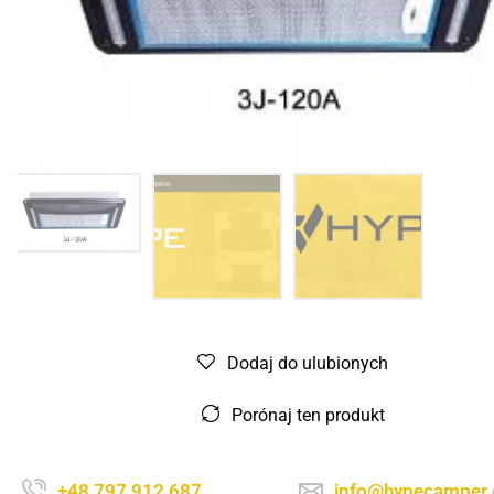
Dodaj do ulubionych
Porónaj ten produkt
+48 797 912 687
info@hypecamper