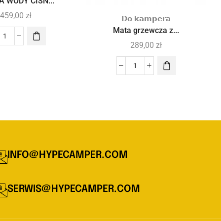
 WODY CIŚN...
459,00
zł
𝗗𝗼 𝗸𝗮𝗺𝗽𝗲𝗿𝗮
Mata grzewcza z...
289,00
zł
INFO@HYPECAMPER.COM
SERWIS@HYPECAMPER.COM