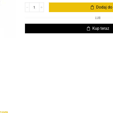
Dodaj do
LUB
Kup teraz
.com