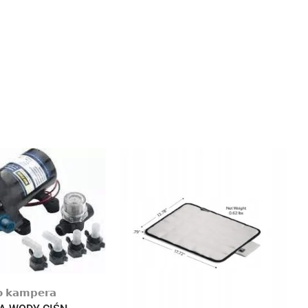
 𝗸𝗮𝗺𝗽𝗲𝗿𝗮