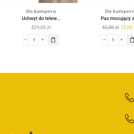
𝗗𝗼 𝗸𝗮𝗺𝗽𝗲𝗿𝗮
𝗗𝗼 𝗸𝗮𝗺𝗽𝗲𝗿
Uchwyt do telew...
Pas mocujący z 
829,00
zł
62,00
zł
55,00