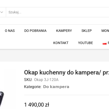
O NAS
DO POBRANIA
KAMPERY
SKLEP
MON
KONTAKT
YOUTUBE
Okap kuchenny do kampera/ prz
SKU:
Okap 3J-120A
Kategorie:
𝗗𝗼 𝗸𝗮𝗺𝗽𝗲𝗿𝗮
1 490,00
zł