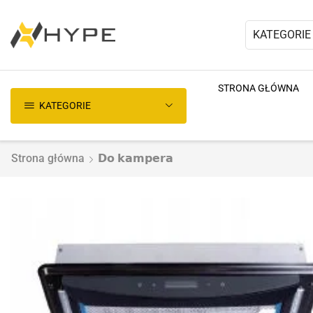
KATEGORIE
STRONA GŁÓWNA
KATEGORIE
Strona główna
𝗗𝗼 𝗸𝗮𝗺𝗽𝗲𝗿𝗮