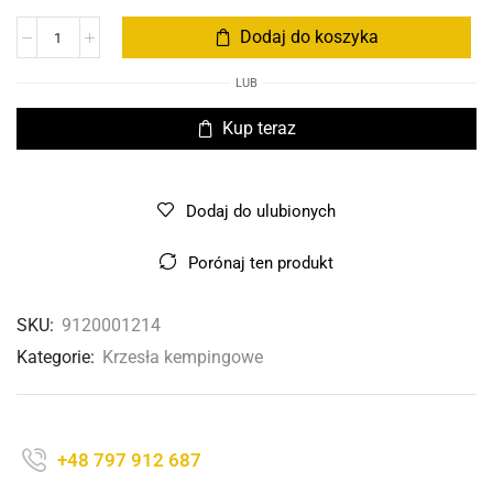
Dodaj do koszyka
LUB
Kup teraz
Dodaj do ulubionych
Porónaj ten produkt
SKU:
9120001214
Kategorie:
Krzesła kempingowe
+48 797 912 687