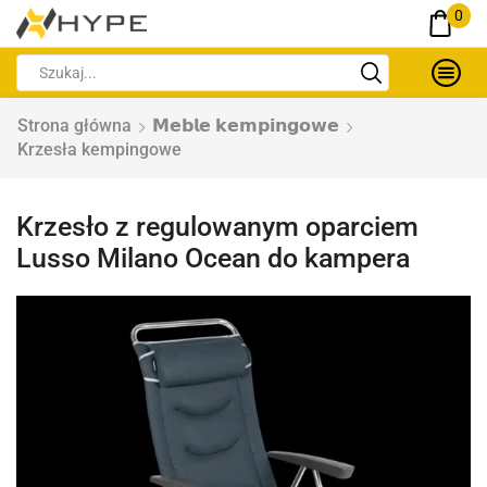
0
Strona główna
𝗠𝗲𝗯𝗹𝗲 𝗸𝗲𝗺𝗽𝗶𝗻𝗴𝗼𝘄𝗲
Krzesła kempingowe
Krzesło z regulowanym oparciem
Lusso Milano Ocean do kampera