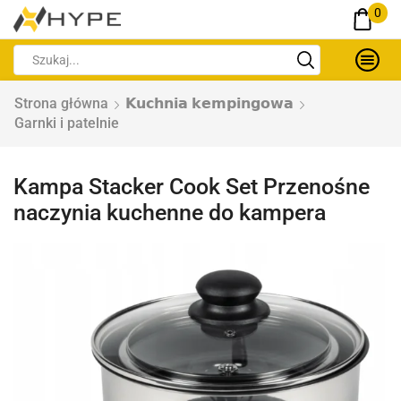
0
Strona główna
𝗞𝘂𝗰𝗵𝗻𝗶𝗮 𝗸𝗲𝗺𝗽𝗶𝗻𝗴𝗼𝘄𝗮
Garnki i patelnie
Kampa Stacker Cook Set Przenośne
naczynia kuchenne do kampera