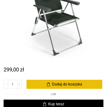
299,00
zł
Dodaj do koszyka
LUB
Kup teraz