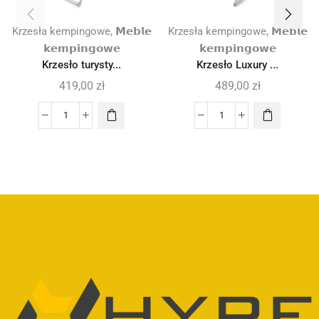
,
,
Krzesła kempingowe
𝗠𝗲𝗯𝗹𝗲
Krzesła kempingowe
𝗠𝗲𝗯𝗹𝗲
𝗸𝗲𝗺𝗽𝗶𝗻𝗴𝗼𝘄𝗲
𝗸𝗲𝗺𝗽𝗶𝗻𝗴𝗼𝘄𝗲
Krzesło turysty...
Krzesło Luxury ...
419,00
zł
489,00
zł