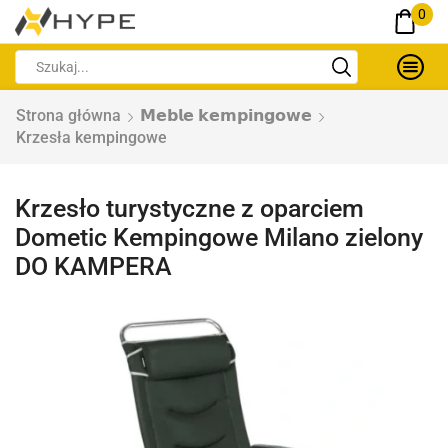
0
Strona główna
𝗠𝗲𝗯𝗹𝗲 𝗸𝗲𝗺𝗽𝗶𝗻𝗴𝗼𝘄𝗲
Krzesła kempingowe
Krzesło turystyczne z oparciem
Dometic Kempingowe Milano zielony
DO KAMPERA