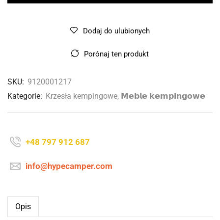
Dodaj do ulubionych
Porónaj ten produkt
SKU:
9120001217
Kategorie:
Krzesła kempingowe
,
𝗠𝗲𝗯𝗹𝗲 𝗸𝗲𝗺𝗽𝗶𝗻𝗴𝗼𝘄𝗲
+48 797 912 687
info@hypecamper.com
Opis