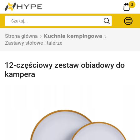
0
Strona główna
𝗞𝘂𝗰𝗵𝗻𝗶𝗮 𝗸𝗲𝗺𝗽𝗶𝗻𝗴𝗼𝘄𝗮
Zastawy stołowe i talerze
12-częściowy zestaw obiadowy do
kampera