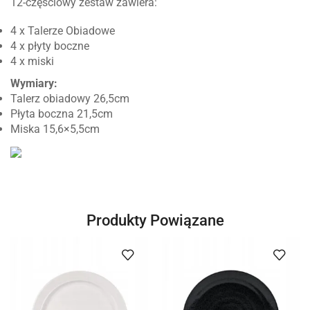
12-częściowy zestaw zawiera:
4 x Talerze Obiadowe
4 x płyty boczne
4 x miski
Wymiary:
Talerz obiadowy 26,5cm
Płyta boczna 21,5cm
Miska 15,6×5,5cm
Produkty Powiązane