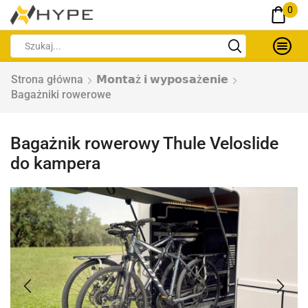
0
Strona główna
𝗠𝗼𝗻𝘁𝗮ż 𝗶 𝘄𝘆𝗽𝗼𝘀𝗮ż𝗲𝗻𝗶𝗲
Bagażniki rowerowe
Bagażnik rowerowy Thule Veloslide
do kampera