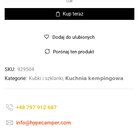
LUB
Kup teraz
Dodaj do ulubionych
Porónaj ten produkt
SKU:
929504
Kategorie:
Kubki i szklanki
,
𝗞𝘂𝗰𝗵𝗻𝗶𝗮 𝗸𝗲𝗺𝗽𝗶𝗻𝗴𝗼𝘄𝗮
+48 797 912 687
info@hypecamper.com