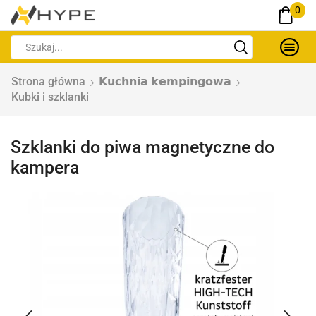
0
Strona główna
𝗞𝘂𝗰𝗵𝗻𝗶𝗮 𝗸𝗲𝗺𝗽𝗶𝗻𝗴𝗼𝘄𝗮
Kubki i szklanki
Szklanki do piwa magnetyczne do
kampera