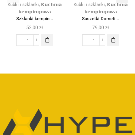
,
,
Kubki i szklanki
𝗞𝘂𝗰𝗵𝗻𝗶𝗮
Kubki i szklanki
𝗞𝘂𝗰𝗵𝗻𝗶𝗮
𝗸𝗲𝗺𝗽𝗶𝗻𝗴𝗼𝘄𝗮
𝗸𝗲𝗺𝗽𝗶𝗻𝗴𝗼𝘄𝗮
Szklanki kempin...
Saszetki Dometi...
52,00
zł
79,00
zł