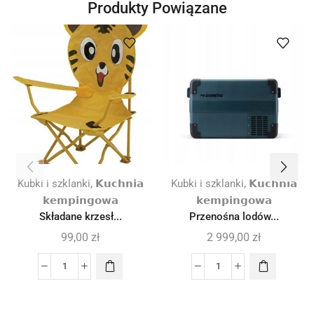
Produkty Powiązane
,
,
Kubki i szklanki
𝗞𝘂𝗰𝗵𝗻𝗶𝗮
Kubki i szklanki
𝗞𝘂𝗰𝗵𝗻𝗶𝗮
𝗸𝗲𝗺𝗽𝗶𝗻𝗴𝗼𝘄𝗮
𝗸𝗲𝗺𝗽𝗶𝗻𝗴𝗼𝘄𝗮
Składane krzesł...
Przenośna lodów...
99,00
zł
2 999,00
zł