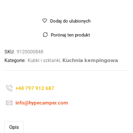
Dodaj do ulubionych
Porónaj ten produkt
SKU:
9120000848
Kategorie:
Kubki i szklanki
,
𝗞𝘂𝗰𝗵𝗻𝗶𝗮 𝗸𝗲𝗺𝗽𝗶𝗻𝗴𝗼𝘄𝗮
+48 797 912 687
info@hypecamper.com
Opis