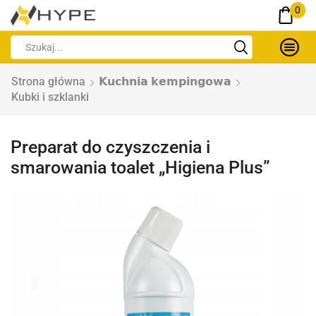
0
Strona główna
𝗞𝘂𝗰𝗵𝗻𝗶𝗮 𝗸𝗲𝗺𝗽𝗶𝗻𝗴𝗼𝘄𝗮
Kubki i szklanki
Preparat do czyszczenia i
smarowania toalet „Higiena Plus”