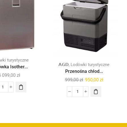
ki turystyczne
,
𝗔𝗚𝗗
Lodówki turystyczne
wka Isother...
Przenośna chłod...
4 099,00
zł
999,00
zł
950,00
zł