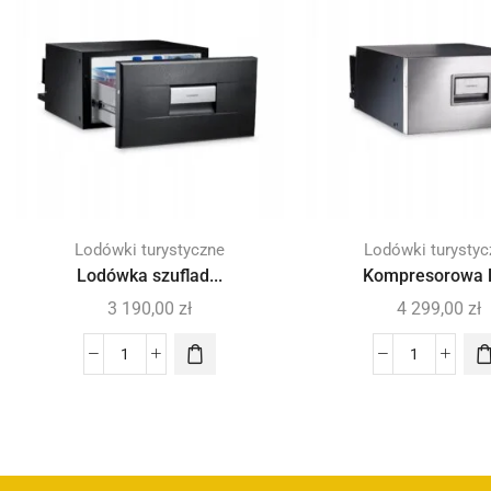
Lodówki turystyczne
Lodówki turystyc
Lodówka szuflad...
Kompresorowa lo
3 190,00
zł
4 299,00
zł