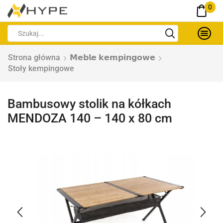
0
Strona główna
𝗠𝗲𝗯𝗹𝗲 𝗸𝗲𝗺𝗽𝗶𝗻𝗴𝗼𝘄𝗲
Stoły kempingowe
Bambusowy stolik na kółkach
MENDOZA 140 – 140 x 80 cm