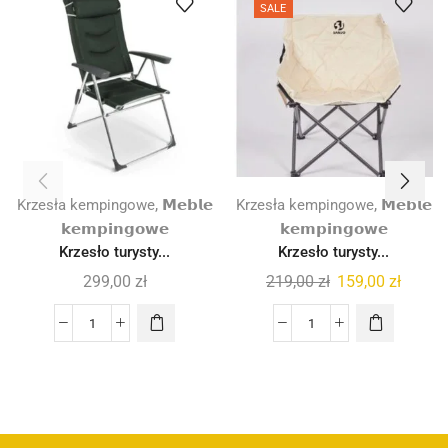
SALE
,
,
Krzesła kempingowe
𝗠𝗲𝗯𝗹𝗲
Krzesła kempingowe
𝗠𝗲𝗯𝗹𝗲
𝗸𝗲𝗺𝗽𝗶𝗻𝗴𝗼𝘄𝗲
𝗸𝗲𝗺𝗽𝗶𝗻𝗴𝗼𝘄𝗲
Krzesło turysty...
Krzesło turysty...
299,00
zł
219,00
zł
159,00
zł