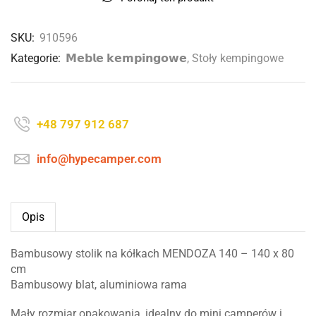
SKU:
910596
Kategorie:
𝗠𝗲𝗯𝗹𝗲 𝗸𝗲𝗺𝗽𝗶𝗻𝗴𝗼𝘄𝗲
,
Stoły kempingowe
+48 797 912 687
info@hypecamper.com
Opis
Bambusowy stolik na kółkach MENDOZA 140 – 140 x 80
cm
Bambusowy blat, aluminiowa rama
Mały rozmiar opakowania, idealny do mini camperów i